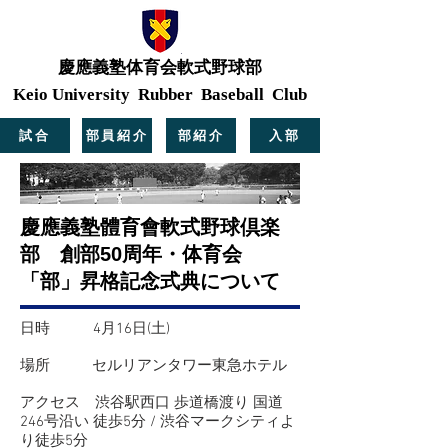
慶應義塾体育会軟式野球部
Keio University Rubber Baseball Club
試合
部員紹介
部紹介
入部
慶應義塾體育會軟式野球倶楽
部 創部50周年・体育会
「部」昇格記念式典について
日時 4月16日(土)
場所 セルリアンタワー東急ホテル
アクセス 渋谷駅西口 歩道橋渡り 国道
246号沿い 徒歩5分 / 渋谷マークシティよ
り徒歩5分