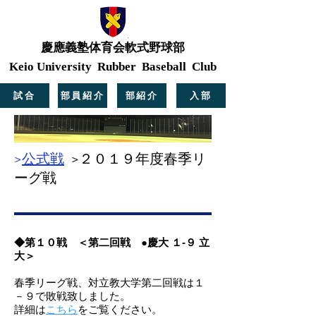
慶應義塾体育会軟式野球部
Keio University Rubber Baseball Club
試合
部員紹介
部紹介
入部
>
公式戦
>２０１９年度春季リ
ーグ戦
◆第１０
戦
＜第二回戦 ●慶大 １
-９ 立
大＞
春季リーグ戦、対立教大学第二回戦は１
－９で敗戦致しました。
詳細は
こちら
をご覧ください。