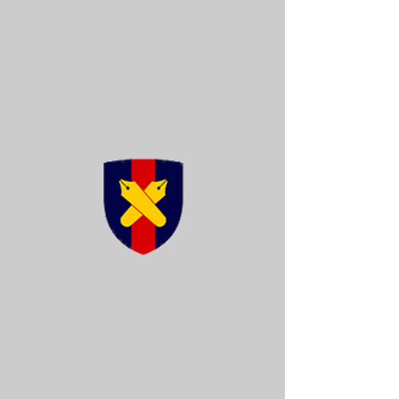
慶應義塾体育会軟式野球部
Keio University Rubber Baseball Club
試合
部員紹介
部紹介
入部
平成29年
度秋季阿久
澤杯(新人
戦)
◆秋季阿久澤杯 初戦 対早稲田大
学