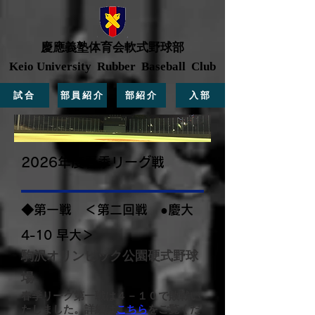
慶應義塾体育会軟式野球部
Keio University Rubber Baseball Club
試合
部員紹介
部紹介
入部
2026年度春季リーグ戦
◆第一戦 ＜第二回戦 ●慶大
4
-10 早大＞
駒沢オリンピック公園硬式野球
場
春季リーグ第一戦は４－１０
で敗戦い
たしました。詳細は
こちら
をご覧くだ